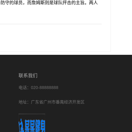
防守的球员，而詹姆斯则是球队抨击的主旨。两人
联系我们
电话：020-88888888
地址：广东省广州市番禺经济开发区