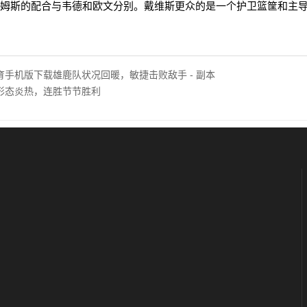
斯的配合与韦德和欧文分别。戴维斯更众的是一个护卫篮筐和主导
手机版下载雄鹿队状况回暖，敏捷击败敌手 - 副本
形态炎热，连胜节节胜利