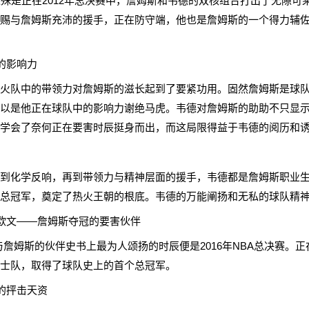
迥殊是正在2012年总决赛中，詹姆斯和韦德的双核组合打出了无隙
赐与詹姆斯充沛的援手，正在防守端，他也是詹姆斯的一个得力辅
的影响力
队中的带领力对詹姆斯的滋长起到了要紧功用。固然詹姆斯是球队
以是他正在球队中的影响力谢绝马虎。韦德对詹姆斯的助助不只显
学会了奈何正在要害时辰挺身而出，而这局限得益于韦德的阅历和
化学反响，再到带领力与精神层面的援手，韦德都是詹姆斯职业生
总冠军，奠定了热火王朝的根底。韦德的万能阐扬和无私的球队精
文——詹姆斯夺冠的要害伙伴
姆斯的伙伴史书上最为人颂扬的时辰便是2016年NBA总决赛。
士队，取得了球队史上的首个总冠军。
的抨击天资