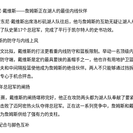
戴维斯——詹姆斯正在湖人的最佳内线伙伴
东尼·戴维斯出席洛杉矶湖人队往后，他与詹姆斯的互助无疑让湖人从
了队史第17个总冠军，完成了平行于凯尔特人的史书功效。
斯的防守与内线上风
比拟，戴维斯的打法更看重内线防守和篮板限制。举动一名顶级内
防守端，戴维斯是定约最具要挟的盖帽手之一，他也许有用地护卫
夫和中间隔投篮使他成为詹姆斯的绝佳伙伴。两人不只能够通过挡
专心于机合抨击。
0年总冠军的阐扬
赛，戴维斯的阐扬堪称完好，他正在攻防两头都为湖人队奉献了要紧
击败了迈阿密热火队夺得总冠军。正在这一系列竞争中，詹姆斯和
为詹姆斯供给了强有力的支柱。
配合与脚色互补