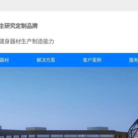
主研究定制品牌
台健身器材生产制造能力
器材
解决方案
客户案例
服