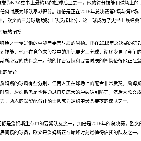
誉为NBA史书上最精巧的控球后卫之一，他的得分技能和球场上的
任何时辰为球队奉献得分。加倍是正在2016年总决赛第5场与第6
中，欧文的三分球助助骑士队反超比分，这一球成为了史书上最经典
时辰的阐扬
之一便是他的重静与要害时辰的阐扬。正在2016年总决赛的第7
划技能，他正在竞争末段投中的那记要害三分球，彻底变更了竞争
斯所必要的伙伴之一。他的抨击要挟和要害时辰的阐扬使得他正在
上的配合
姆斯的球风有些分别，但两人正在球场上的配合非常默契。詹姆斯
时刻，詹姆斯老是也许通过自身庞大的冲破吸引防守，然后为欧文
力。两人的默契配合让骑士队成为定约中最具要挟的球队之一。
是詹姆斯生存中的要紧队友之一，加倍是2016年的总决赛，欧文
辰阐扬的球员，欧文是詹姆斯正在巅峰时刻最值得信托的队友之一