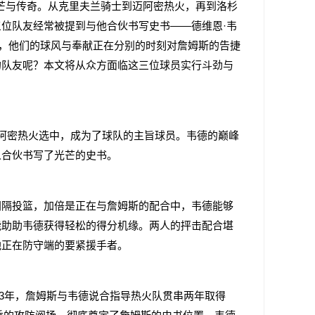
芒与传奇。从克里夫兰骑士到迈阿密热火，再到洛杉
位队友经常被提到与他合伙书写史书——德维恩·韦
战，他们的球风与奉献正在分别的时刻对詹姆斯的告捷
的队友呢？本文将从众方面临这三位球员实行斗劲与
迈阿密热火选中，成为了球队的主旨球员。韦德的巅峰
人合伙书写了光芒的史书。
隔投篮，加倍是正在与詹姆斯的配合中，韦德能够
能助助韦德获得轻松的得分机缘。两人的抨击配合堪
他正在防守端的要紧援手者。
13年，詹姆斯与韦德说合指导热火队贯串两年取得