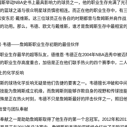
斯举动NBA史书上最具影响力的球员之一，他的职业生存充满了光
的篮球之道与很众明星球员慎密相连。而正在他的职业生存中，有三
和安东尼·戴维斯。这三位球员正在各自的时期都曾与詹姆斯并肩作
的功用。那么，韦德、欧文与戴维斯，谁才是詹姆斯生存中最相宜
韦德——詹姆斯职业生存初期的最佳伙伴
生存最早的超等队友，德维恩·韦德正在2004年NBA选秀中被
的职业生存高度重合，加倍是正在他们联手热火的四个赛季中，二
上的化学反响
的球场化学反响无疑是他们告捷的要害之一。韦德擅长冲破和中间
技能为詹姆斯成立机缘，而詹姆斯则能够诈欺自身的视野和传球技
殊是正在热火时刻，韦德不只是詹姆斯最好的抨击伙伴之一，照旧
信誉与团队奉献
之一是助助詹姆斯取得了他生存的第一个总冠军。2012年和20