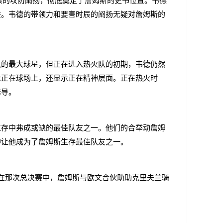
可乘的攻防阐扬，彻底奠定了詹姆斯的史书位置。韦德
佐。韦德的带领力和要害时辰的阐扬无疑对詹姆斯的
的最大球星，但正在进入热火队的初期，韦德仍然
示正在球场上，还显示正在精神层面。正在热火时
诱导。
存中弗成或缺的最佳队友之一。他们的合举动詹姆
神让他成为了詹姆斯生存最佳队友之一。
正在那次总决赛中，詹姆斯与欧文合伙助助克里夫兰骑