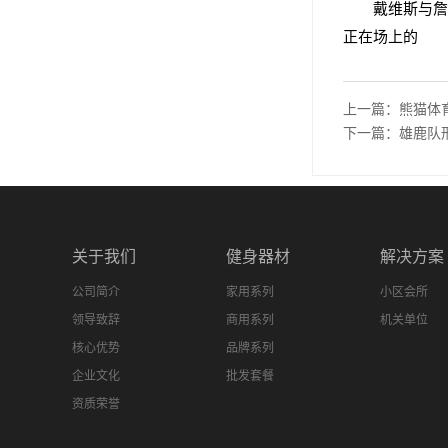
戴维斯与詹姆
正在场上的
上一篇：熊猫体育
下一篇：雄鹿队
关于我们
健身器材
解决方案
公司简介
家用系列
小区会所
领导致辞
商用系列
机关单位
核心优势
品牌系列
企业文化
批发套餐
资质荣誉