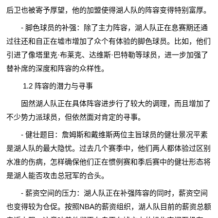
后卫也被寄予厚望，他的加盟使得湖人队的阵容变得特别富厚。
- 脚色球员的补强：除了主力阵容，湖人队正在息赛期还通
过往还和自正在墟市增加了众个有体验的脚色球员。比如，他们
引进了像塔里克·布莱克、达维斯·巴特勒等球员，进一步加强了
替补席的深度和阵容的众样性。
1.2 阵容的潜力与寻事
固然湖人队正在具体阵容进步行了较大的调理，而且增加了
不少势力派球员，但依然面对肯定的寻事。
- 健壮题目：詹姆斯和戴维斯两位主旨球员的健壮景况平素
是湖人队的最大隐忧。过去几个赛季中，他们两人都体验过区别
水准的伤病，怎样确保他们正在惯例赛和季后赛中的健壮形态将
是湖人能否攻击总冠军的合头。
- 薪资空间的压力：湖人队正在补强阵容的同时，薪资空间
也变得较为仓促。按照NBA的薪资组织，湖人队目前的薪资总额