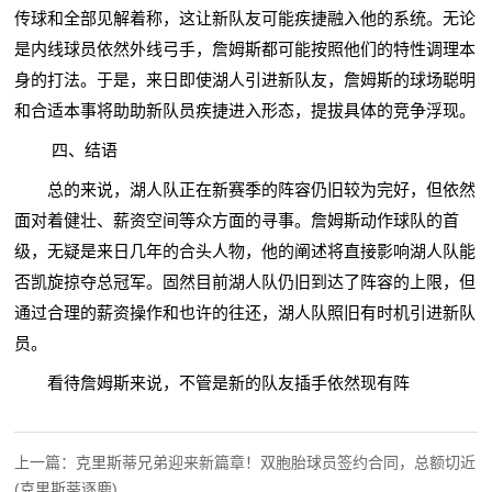
传球和全部见解着称，这让新队友可能疾捷融入他的系统。无论
是内线球员依然外线弓手，詹姆斯都可能按照他们的特性调理本
身的打法。于是，来日即使湖人引进新队友，詹姆斯的球场聪明
和合适本事将助助新队员疾捷进入形态，提拔具体的竞争浮现。
四、结语
总的来说，湖人队正在新赛季的阵容仍旧较为完好，但依然
面对着健壮、薪资空间等众方面的寻事。詹姆斯动作球队的首
级，无疑是来日几年的合头人物，他的阐述将直接影响湖人队能
否凯旋掠夺总冠军。固然目前湖人队仍旧到达了阵容的上限，但
通过合理的薪资操作和也许的往还，湖人队照旧有时机引进新队
员。
看待詹姆斯来说，不管是新的队友插手依然现有阵
上一篇：克里斯蒂兄弟迎来新篇章！双胞胎球员签约合同，总额切近
(克里斯蒂逐鹿)