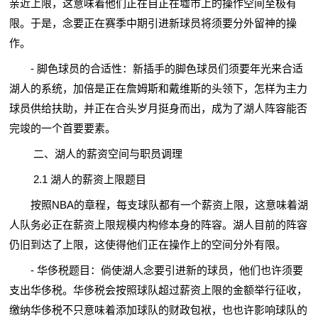
亲近上限，这意味着他们正在自正在墟市上的操作空间至极有
限。于是，念要正在赛季中期引进新球员将须要分外留神的操
作。
- 脚色球员的合适性：新插手的脚色球员们须要年光来合适
湖人的系统，加倍是正在詹姆斯和戴维斯的头领下，怎样为主力
球员供给扶助，并正在合头岁月挺身而出，成为了湖人阵容能否
完竣的一个首要要素。
二、湖人的薪资空间与职员调理
2.1 湖人的薪资上限题目
按照NBA的章程，每支球队都有一个薪资上限，这意味着湖
人队务必正在薪资上限规模内构修本身的阵容。湖人目前的阵容
仍旧到达了上限，这使得他们正在操作上的空间分外有限。
- 华侈税题目：倘使湖人念要引进新的球员，他们也许须要
支出华侈税。华侈税会按照球队超过薪资上限的金额举行征收，
缴纳华侈税不只意味着添加球队的财政包袱，也也许影响球队的