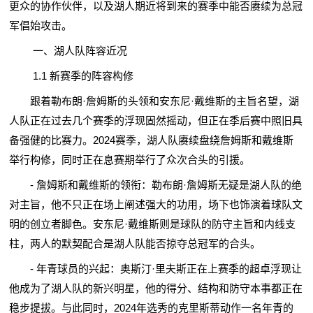
更众的协作伙伴，以及湖人期近将到来的赛季中能否赓续为总冠
军倡始攻击。
一、湖人队阵容近况
1.1 新赛季的阵容构修
跟着勒布朗·詹姆斯的头领和安东尼·戴维斯的主旨名望，湖
人队正在过去几个赛季的浮现固然摇动，但正在季后赛中照旧具
备强健的比赛力。2024赛季，湖人队赓续盘绕詹姆斯和戴维斯
举行构修，同时正在息赛期举行了众次合头的引援。
- 詹姆斯和戴维斯的领衔：勒布朗·詹姆斯无疑是湖人队的绝
对主旨，他不只正在场上阐述强大的功用，场下也饰演着球队文
明的创立者脚色。安东尼·戴维斯则是球队的防守主旨和内线支
柱，两人的默契配合是湖人队能否掠夺总冠军的合头。
- 年青球员的兴起：奥斯汀·里夫斯正在上赛季的超卓浮现让
他成为了湖人队的新兴明星，他的得分、结构和防守本事都正在
稳步提拔。与此同时，2024年选秀的克里斯蒂动作一名年青的