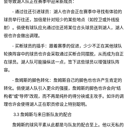
会导致湖人队正在赛季中迎来新成员：
- 通过往还引进球员：湖人也许会正在赛季中寻找有体验的
球员举行往还，加倍是针对短少的某些地点（如控卫或外线投
射）。倘使有球队应允通过往还将某位合头球员送到湖人，湖人
很也许会做出调理。
- 买断球员的插手：跟着赛季的促进，少少不正在其他球队
轮换阵容中的球员也许会采取通过买断合同摆脱，从而成为自正
在球员。湖人队可能操纵这一点，签下这些球员以增强球队阵
容。
- 詹姆斯的脚色转化：詹姆斯自己的脚色也也许产生肯定的
转化。倘使湖人队引入更众的强援，詹姆斯的脚色也许会向“结
构者”或“导师”改观，而不再是纯朴的得分袂或主攻手。如许的调
理也许会使得湖人正在职员修设上特别聪明。
3.3 詹姆斯与来日新队友的配合
詹姆斯的球风平素从此都是与队友的配合至上。他以无私的