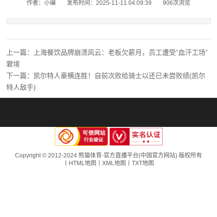
作者：小编
发布时间：2025-11-11 04:09:39
906次浏览
上一篇：上海餐饮品牌崩溃风云：老板欠薪月，员工遭受“血汗工场”
窘境
下一篇：凯尔特人豪横连胜！自前次败给骑士以还已未尝败绩(凯尔
特人敌手)
Copyright © 2012-2024 熊猫体育-官方直播平台(中国官方网站) 版权所有
丨
HTML地图
丨
XML地图
丨
TXT地图